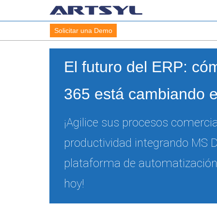
Solicitar una Demo
El futuro del ERP: c
365 está cambiando e
¡Agilice sus procesos comerci
productividad integrando MS 
plataforma de automatización i
hoy!