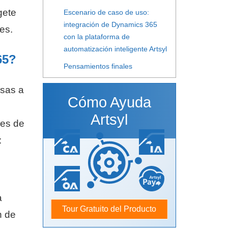
gete
Escenario de caso de uso:
integración de Dynamics 365
es.
con la plataforma de
automatización inteligente Artsyl
65?
Pensamientos finales
esas a
Cómo Ayuda
Artsyl
des de
:
a
Tour Gratuito del Producto
n de