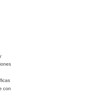
y
ciones
ficas
e con