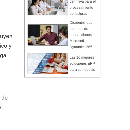
definitiva para el
procesamiento
de facturas
Disponibilidad
de datos de
transacciones en
luyen
Microsoft
ico y
Dynamics 365
aga
Las 10 mejores
soluciones ERP
para su negocio
 de
y