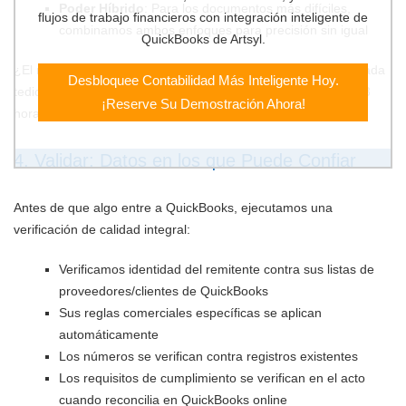
Poder Híbrido
: Para los documentos más difíciles,
flujos de trabajo financieros con integración inteligente de
combinamos ambos enfoques para precisión sin igual
QuickBooks de Artsyl.
¿El resultado? Hasta 99% de precisión de extracción sin entrada
Desbloquee Contabilidad Más Inteligente Hoy.
tediosa de datos. Un cliente manufacturero reportó ahorrar 23
¡Reserve Su Demostración Ahora!
horas semanales solo en procesamiento de órdenes.
4. Validar: Datos en los que Puede Confiar
Antes de que algo entre a QuickBooks, ejecutamos una
verificación de calidad integral:
Verificamos identidad del remitente contra sus listas de
proveedores/clientes de QuickBooks
Sus reglas comerciales específicas se aplican
automáticamente
Los números se verifican contra registros existentes
Los requisitos de cumplimiento se verifican en el acto
cuando reconcilia en QuickBooks online