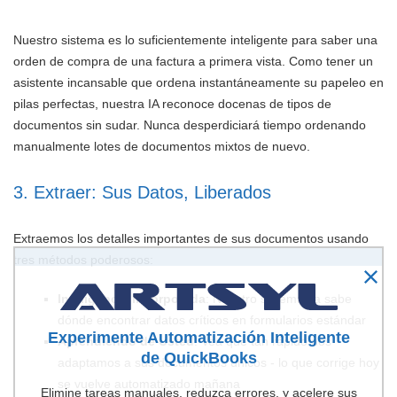
Nuestro sistema es lo suficientemente inteligente para saber una
orden de compra de una factura a primera vista. Como tener un
asistente incansable que ordena instantáneamente su papeleo en
pilas perfectas, nuestra IA reconoce docenas de tipos de
documentos sin sudar. Nunca desperdiciará tiempo ordenando
manualmente lotes de documentos mixtos de nuevo.
3. Extraer: Sus Datos, Liberados
Extraemos los detalles importantes de sus documentos usando
tres métodos poderosos:
Inteligencia Incorporada
: Nuestro sistema ya sabe
dónde encontrar datos críticos en formularios estándar
Experimente Automatización Inteligente
Aprendiendo de Usted
: Vea qué tan rápido nos
de QuickBooks
adaptamos a sus documentos únicos - lo que corrige hoy
se vuelve automatizado mañana
Elimine tareas manuales, reduzca errores, y acelere sus