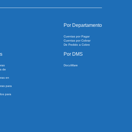
Por Departamento
Cuentas por Pagar
Cuentas por Cobrar
De Pedido a Cobro
s
Por DMS
uras
DocuWare
s de
uras en
ras para
dos para