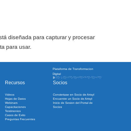
stá diseñada para capturar y procesar
a para usar.
Plataforma de Transformacion
Digital
Recursos
Socios
Videos
Conviertase en Socio de Artsyl
Hojas de Datos
Encuentre un Socio de Artsyl
Webinars
Inicio de Sesion del Portal de
Capacitaciones
Socios
Testimonios
Casos de Exito
Preguntas Frecuentes