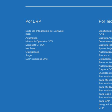
Por ERP
Por Tec
Suite de Integracion de Software
Clasificac
ERP
OCR
Acumatica
Captura Au
Microsoft Dynamics 365
Documento
Microsoft GP/AX
Captura Int
NetSuite
Aprendizaj
QuickBooks
Automatiza
Sage
Procesos
SAP Business One
Extraccion
Reconocimi
Automatiza
Captura O
QuickBook
Automatiza
para MS 3
Automatiza
para MS D
Automatiza
para Sage
Automatiza
para SAP
Integracio
ERP