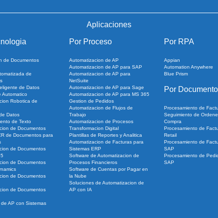
Aplicaciones
nologia
Por Proceso
Por RPA
ion de Documentos
Automatizacion de AP
Appian
Automatizacion de AP para SAP
Automation Anywhere
tomatizada de
Automatizacion de AP para
Blue Prism
s
NetSuite
eligente de Datos
Automatizacion de AP para Sage
Por Documento
e Automatico
Automatizacion de AP para MS 365
cion Robotica de
Gestion de Pedidos
Automatizacion de Flujos de
Procesamiento de Fact
 de Datos
Trabajo
Seguimiento de Ordene
ento de Texto
Automatizacion de Procesos
Compra
cion de Documentos
Transformacion Digital
Procesamiento de Fact
CR de Documentos para
Plantillas de Reportes y Analitica
Retail
s
Automatizacion de Facturas para
Procesamiento de Factu
cion de Documentos
Sistemas ERP
SAP
65
Software de Automatizacion de
Procesamiento de Pedi
cion de Documentos
Procesos Financieros
SAP
ynamics
Software de Cuentas por Pagar en
cion de Documentos
la Nube
Soluciones de Automatizacion de
cion de Documentos
AP con IA
n de AP con Sistemas