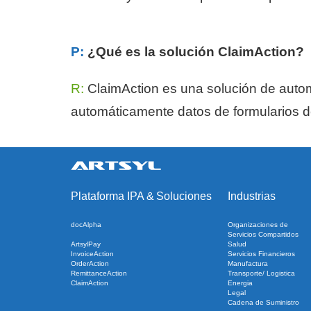
P:
¿Qué es la solución ClaimAction?
R:
ClaimAction es una solución de autom
automáticamente datos de formularios d
Plataforma IPA
&
Soluciones
Industrias
docAlpha
Organizaciones de
Servicios Compartidos
ArtsylPay
Salud
InvoiceAction
Servicios Financieros
OrderAction
Manufactura
RemittanceAction
Transporte/ Logistica
ClaimAction
Energia
Legal
Cadena de Suministro