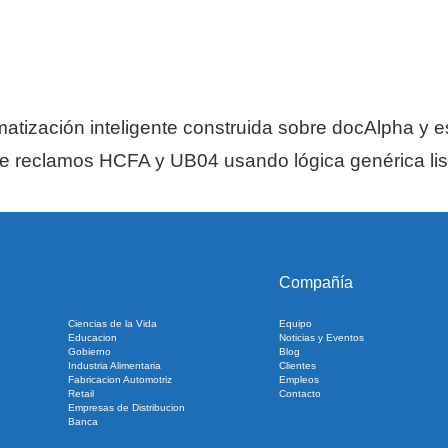
atización inteligente construida sobre docAlpha y e
e reclamos HCFA y UB04 usando lógica genérica list
Compañía
Ciencias de la Vida
Equipo
Educacion
Noticias y Eventos
Gobierno
Blog
Industria Alimentaria
Clientes
Fabricacion Automotriz
Empleos
Retail
Contacto
Empresas de Distribucion
Banca