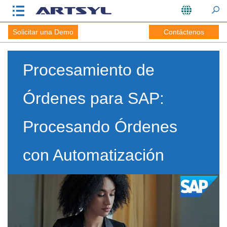
Solicitar una Demo
Contáctenos
Procesamiento de
Órdenes para SAP:
Procesando Órdenes
con Automatización