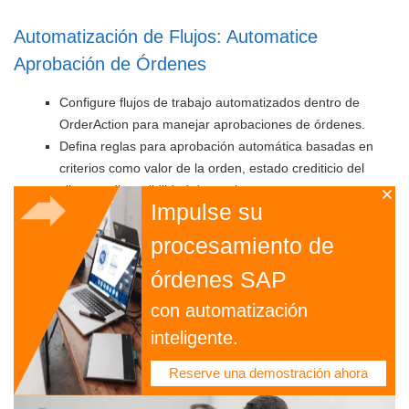
Automatización de Flujos: Automatice
Aprobación de Órdenes
Configure flujos de trabajo automatizados dentro de
OrderAction para manejar aprobaciones de órdenes.
Defina reglas para aprobación automática basadas en
criterios como valor de la orden, estado crediticio del
cliente y disponibilidad de stock.
Impulse su
Optimice el Cumplimiento de Órdenes
procesamiento de
órdenes SAP
OrderAction activa las acciones necesarias en SAP para cumplir
la orden, incluyendo asignación de inventario, picking, empaque y
con automatización
envío. Actualiza el estado de la orden en tiempo real, brindando
inteligente.
visibilidad de todo el proceso de cumplimiento.
Reserve una demostración ahora