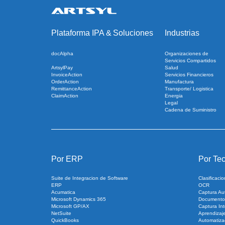
Plataforma IPA
&
Soluciones
Industrias
docAlpha
Organizaciones de
Servicios Compartidos
ArtsylPay
Salud
InvoiceAction
Servicios Financieros
OrderAction
Manufactura
RemittanceAction
Transporte/ Logistica
ClaimAction
Energia
Legal
Cadena de Suministro
Por ERP
Por Tec
Suite de Integracion de Software
Clasificac
ERP
OCR
Acumatica
Captura Au
Microsoft Dynamics 365
Documento
Microsoft GP/AX
Captura Int
NetSuite
Aprendizaj
QuickBooks
Automatiza