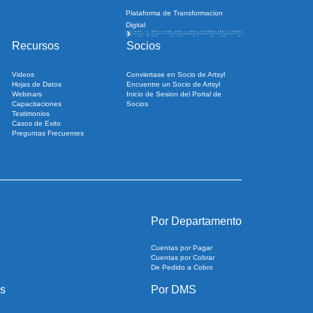
Plataforma de Transformacion
Digital
Recursos
Socios
Videos
Conviertase en Socio de Artsyl
Hojas de Datos
Encuentre un Socio de Artsyl
Webinars
Inicio de Sesion del Portal de
Capacitaciones
Socios
Testimonios
Casos de Exito
Preguntas Frecuentes
Por Departamento
Cuentas por Pagar
Cuentas por Cobrar
De Pedido a Cobro
s
Por DMS