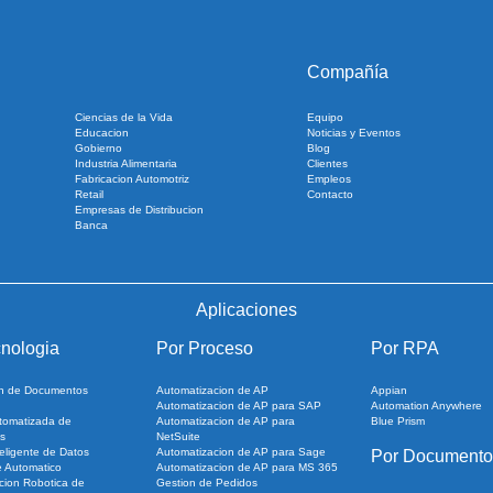
Compañía
Ciencias de la Vida
Equipo
Educacion
Noticias y Eventos
Gobierno
Blog
Industria Alimentaria
Clientes
Fabricacion Automotriz
Empleos
Retail
Contacto
Empresas de Distribucion
Banca
Aplicaciones
nologia
Por Proceso
Por RPA
ion de Documentos
Automatizacion de AP
Appian
Automatizacion de AP para SAP
Automation Anywhere
tomatizada de
Automatizacion de AP para
Blue Prism
s
NetSuite
eligente de Datos
Automatizacion de AP para Sage
Por Documento
e Automatico
Automatizacion de AP para MS 365
cion Robotica de
Gestion de Pedidos