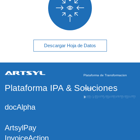
Descargar Hoja de Datos
Plataforma de Transformacion
Plataforma IPA
&
Soluciones
Digital
docAlpha
ArtsylPay
InvoiceAction