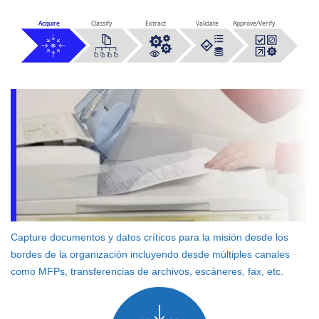
Acquire
Acquire
Classify
Extract
Validate
Approve/Verify
Capture documentos y datos críticos para la misión desde los
bordes de la organización incluyendo desde múltiples canales
como MFPs, transferencias de archivos, escáneres, fax, etc.