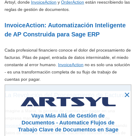
Artsyl, donde
InvoiceAction
y
OrderAction
están reescribiendo las
reglas de gestión de documentos.
InvoiceAction: Automatización Inteligente
de AP Construida para Sage ERP
Cada profesional financiero conoce el dolor del procesamiento de
facturas. Pilas de papel, entrada de datos interminable, el miedo
constante al error humano.
InvoiceAction
no es solo una solución
- es una transformación completa de su flujo de trabajo de
cuentas por pagar.
La Revolución del Procesamiento de Facturas
Imagine a María, la gerente de cuentas por pagar en una
Vaya Más Allá de Gestión de
empresa manufacturera de tamaño mediano. Antes de
Documentos - Automatice Flujos de
InvoiceAction
, su equipo gastaba incontables horas ingresando
Trabajo Clave de Documentos en Sage
datos de facturas manualmente, haciendo coincidir órdenes de