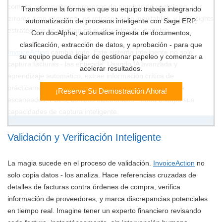
compra, y navegando procesos de aprobación complejos. Los
Transforme la forma en que su equipo trabaja integrando
errores eran comunes, los retrasos eran inevitables, y los insights
automatización de procesos inteligente con Sage ERP.
estratégicos se perdían en el desorden del papeleo.
Con docAlpha, automatice ingesta de documentos,
clasificación, extracción de datos, y aprobación - para que
InvoiceAction
cambia todo. Este sistema inteligente no solo
su equipo pueda dejar de gestionar papeleo y comenzar a
captura facturas - las entiende. Usando IA avanzada y
acelerar resultados.
aprendizaje automático, extrae información crítica de
prácticamente cualquier fuente de documentos. Papeles
¡Reserve Su Demostración Ahora!
escaneados, PDFs, correos electrónicos - nada escapa sus
capacidades de captura inteligente.
Validación y Verificación Inteligente
La magia sucede en el proceso de validación.
InvoiceAction
no
solo copia datos - los analiza. Hace referencias cruzadas de
detalles de facturas contra órdenes de compra, verifica
información de proveedores, y marca discrepancias potenciales
en tiempo real. Imagine tener un experto financiero revisando