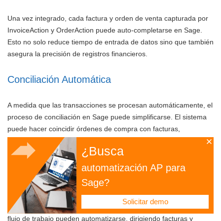
Una vez integrado, cada factura y orden de venta capturada por
InvoiceAction y OrderAction puede auto-completarse en Sage.
Esto no solo reduce tiempo de entrada de datos sino que también
asegura la precisión de registros financieros.
Conciliación Automática
A medida que las transacciones se procesan automáticamente, el
proceso de conciliación en Sage puede simplificarse. El sistema
puede hacer coincidir órdenes de compra con facturas,
asegurando que las discrepancias se resalten inmediatamente.
¿Busca
Flujos de Trabajo de Facturas y Pedidos
automatización AP para
Agilizados
Sage?
Solicitar demo
Basándose en reglas comerciales predefinidas, los procesos de
flujo de trabajo pueden automatizarse, dirigiendo facturas y