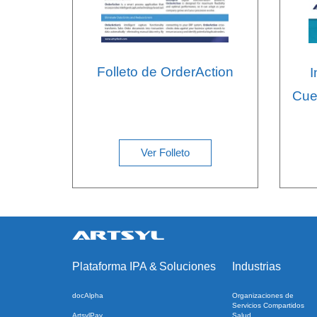
Folleto de OrderAction
I
Cuen
Ver Folleto
Plataforma IPA
&
Soluciones
Industrias
docAlpha
Organizaciones de
Servicios Compartidos
ArtsylPay
Salud