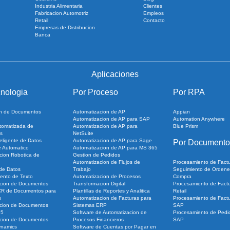
Industria Alimentaria
Clientes
Fabricacion Automotriz
Empleos
Retail
Contacto
Empresas de Distribucion
Banca
Aplicaciones
nologia
Por Proceso
Por RPA
ion de Documentos
Automatizacion de AP
Appian
Automatizacion de AP para SAP
Automation Anywhere
tomatizada de
Automatizacion de AP para
Blue Prism
s
NetSuite
eligente de Datos
Automatizacion de AP para Sage
Por Documento
e Automatico
Automatizacion de AP para MS 365
cion Robotica de
Gestion de Pedidos
Automatizacion de Flujos de
Procesamiento de Fact
 de Datos
Trabajo
Seguimiento de Ordene
ento de Texto
Automatizacion de Procesos
Compra
cion de Documentos
Transformacion Digital
Procesamiento de Fact
CR de Documentos para
Plantillas de Reportes y Analitica
Retail
s
Automatizacion de Facturas para
Procesamiento de Factu
cion de Documentos
Sistemas ERP
SAP
65
Software de Automatizacion de
Procesamiento de Pedi
cion de Documentos
Procesos Financieros
SAP
ynamics
Software de Cuentas por Pagar en