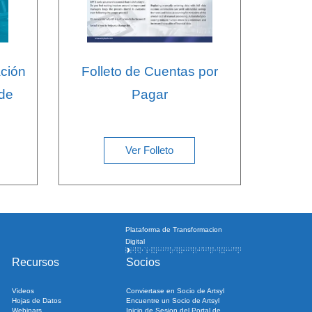
Folleto de Cuentas por
ación
Pagar
 de
Ver Folleto
Plataforma de Transformacion
Digital
Recursos
Socios
Videos
Conviertase en Socio de Artsyl
Hojas de Datos
Encuentre un Socio de Artsyl
Webinars
Inicio de Sesion del Portal de