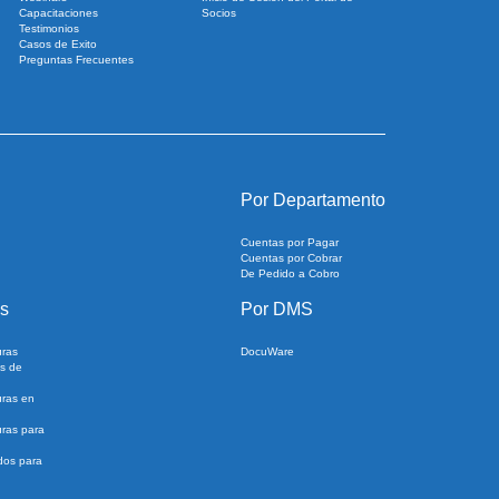
Capacitaciones
Socios
Testimonios
Casos de Exito
Preguntas Frecuentes
Por Departamento
Cuentas por Pagar
Cuentas por Cobrar
De Pedido a Cobro
s
Por DMS
uras
DocuWare
s de
uras en
ras para
dos para