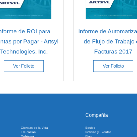
nforme de ROI para
Informe de Automatiz
tas por Pagar - Artsyl
de Flujo de Trabajo
Technologies, Inc.
Facturas 2017
Ver Folleto
Ver Folleto
Compañía
Ciencias de la Vida
Equipo
Educacion
Noticias y Eventos
Gobierno
Blog