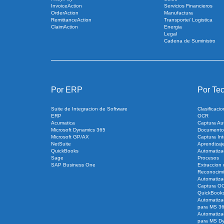
InvoiceAction
Servicios Financieros
OrderAction
Manufactura
RemittanceAction
Transporte/ Logistica
ClaimAction
Energia
Legal
Cadena de Suministro
Por ERP
Por Tec
Suite de Integracion de Software
Clasificac
ERP
OCR
Acumatica
Captura Au
Microsoft Dynamics 365
Documento
Microsoft GP/AX
Captura Int
NetSuite
Aprendizaj
QuickBooks
Automatiza
Sage
Procesos
SAP Business One
Extraccion
Reconocimi
Automatiza
Captura O
QuickBook
Automatiza
para MS 3
Automatiza
para MS D