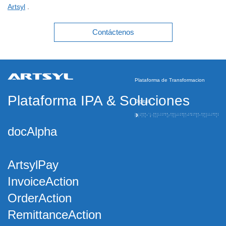
Artsyl
.
Contáctenos
Plataforma de Transformacion
Plataforma IPA
&
Soluciones
Digital
docAlpha
ArtsylPay
InvoiceAction
OrderAction
RemittanceAction