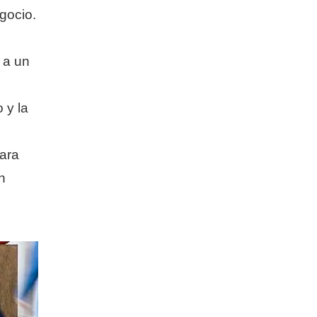
gocio.
 a un
 y la
ara
n