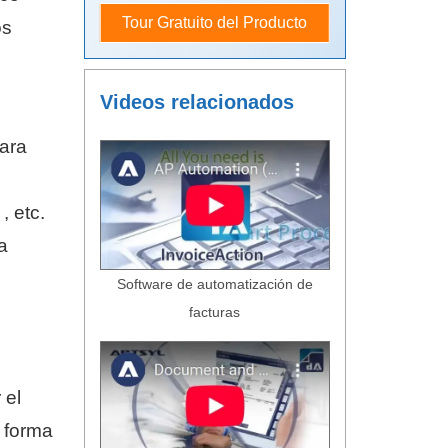
Tour Gratuito del Producto
os
Videos relacionados
para
, etc.
a
Software de automatización de
facturas
 el
 forma