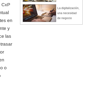
mo CxP
La digitalización,
ntual
una necesidad
de negocio
tes en
nte y
ce las
trasar
or
en
do o
o