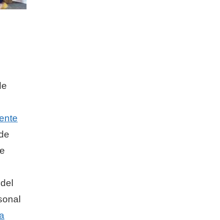
de
gente
 de
de
 del
sonal
a