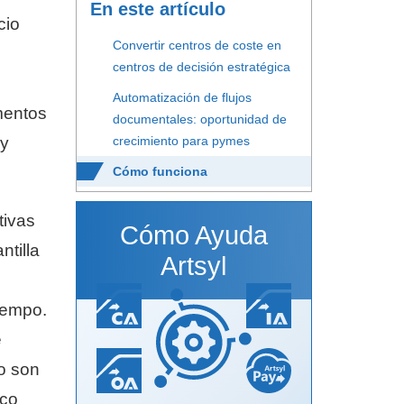
En este artículo
cio
Convertir centros de coste en
centros de decisión estratégica
Automatización de flujos
mentos
documentales: oportunidad de
 y
crecimiento para pymes
Cómo funciona
tivas
Cómo Ayuda
ntilla
Artsyl
iempo.
e
so son
oco