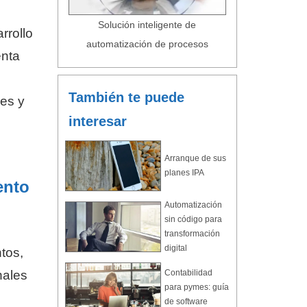
Solución inteligente de
rrollo
automatización de procesos
enta
También te puede
es y
interesar
Arranque de sus
planes IPA
ento
Automatización
sin código para
transformación
digital
tos,
nales
Contabilidad
para pymes: guía
de software