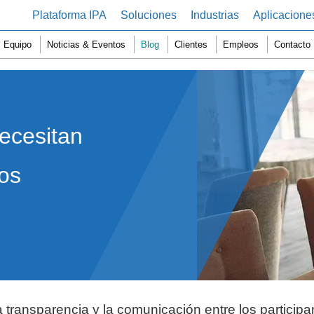
Plataforma IPA
Soluciones
Industrias
Aplicacione
Equipo
Noticias & Eventos
Blog
Clientes
Empleos
Contacto
ecesitan
jos
 transparencia y la comunicación entre los participa