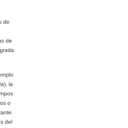
s de
as de
egrada
jemplo
a), la
campos
pos o
tante.
os del