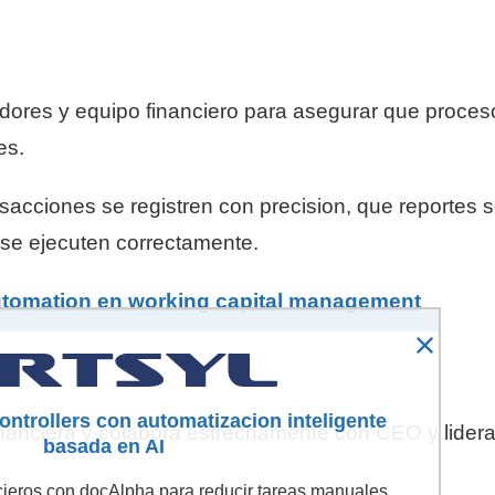
tadores y equipo financiero para asegurar que proces
es.
nsacciones se registren con precision, que reportes 
 se ejecuten correctamente.
automation en working capital management
trollers con automatizacion inteligente
inanciera y colabora estrechamente con CEO y lider
basada en AI
cieros con docAlpha para reducir tareas manuales,