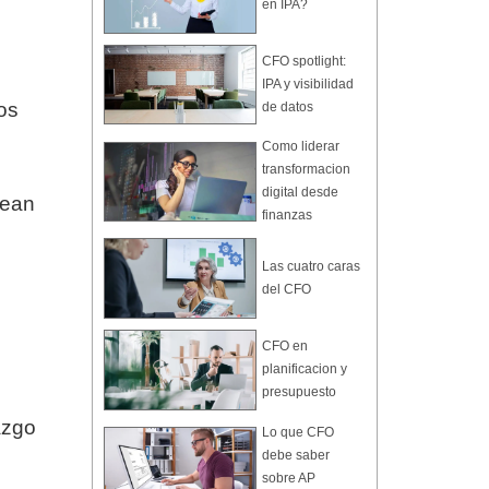
en IPA?
CFO spotlight:
IPA y visibilidad
os
de datos
Como liderar
transformacion
digital desde
sean
finanzas
Las cuatro caras
del CFO
CFO en
planificacion y
presupuesto
azgo
Lo que CFO
debe saber
sobre AP