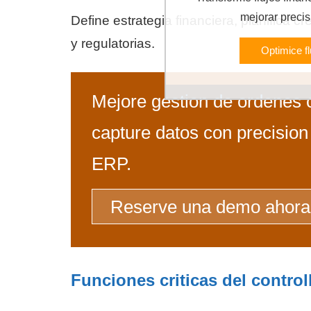
mejorar precis
Define estrategia financiera, planifica 
y regulatorias.
Optimice f
Mejore gestion de ordenes
capture datos con precision
ERP.
Reserve una demo ahora
Funciones criticas del control