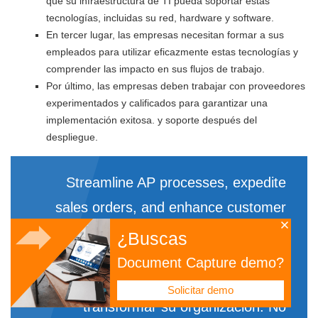
que su infraestructura de TI pueda soportar estas
tecnologías, incluidas su red, hardware y software.
En tercer lugar, las empresas necesitan formar a sus
empleados para utilizar eficazmente estas tecnologías y
comprender las impacto en sus flujos de trabajo.
Por último, las empresas deben trabajar con proveedores
experimentados y calificados para garantizar una
implementación exitosa. y soporte después del
despliegue.
Streamline AP processes, expedite
sales orders, and enhance customer
experiences. Discover the endless
¿Buscas
possibilities when
docAlpha OCR se une
Document Capture demo?
fuerzas con Microsoft ERP
para
Solicitar demo
transformar su organización. No