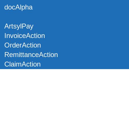
docAlpha
ArtsylPay
InvoiceAction
OrderAction
RemittanceAction
ClaimAction
Industrias
Organizaciones de
Servicios Compartidos
Salud