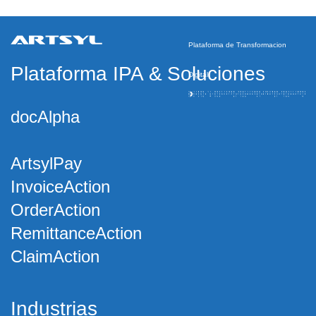
Plataforma de Transformacion
Plataforma IPA
&
Soluciones
Digital
docAlpha
ArtsylPay
InvoiceAction
OrderAction
RemittanceAction
ClaimAction
Industrias