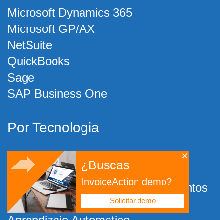
Microsoft Dynamics 365
Microsoft GP/AX
NetSuite
QuickBooks
Sage
SAP Business One
Por Tecnologia
Clasificacion de Documentos
¿Buscas
OCR
InvoiceAction demo?
Captura Automatizada de Documentos
Solicitar demo
Captura Inteligente de Datos
Aprendizaje Automatico